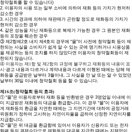
청약철회를 할 수 있습니다)
2. 이용자의 사용 또는 일부 소비에 의하여 재화 등의 가치가 현저히
감소한 경우
3. 시간의 경과에 의하여 재판매가 곤란할 정도로 재화등의 가치가
현저히 감소한 경우
4. 같은 성능을 지닌 재화등으로 복제가 가능한 경우 그 원본인 재화
등의 포장을 훼손한 경우
③ 제2항제2호 내지 제4호의 경우에 “몰”이 사전에 청약철회 등이 제
한되는 사실을 소비자가 쉽게 알 수 있는 곳에 명기하거나 시용상품
을 제공하는 등의 조치를 하지 않았다면 이용자의 청약철회등이 제
한되지 않습니다.
④ 이용자는 제1항 및 제2항의 규정에 불구하고 재화등의 내용이 표
·광고 내용과 다르거나 계약내용과 다르게 이행된 때에는 당해 재
시
화등을 공급받은 날부터 3월이내, 그 사실을 안 날 또는 알 수 있었던
날부터 30일 이내에 청약철회 등을 할 수 있습니다.
제16조(청약철회 등의 효과)
① “몰”은 이용자로부터 재화 등을 반환받은 경우 3영업일 이내에 이
미 지급받은 재화등의 대금을 환급합니다. 이 경우 “몰”이 이용자에
게 재화등의 환급을 지연한 때에는 그 지연기간에 대하여 공정거래
위원회가 정하여 고시하는 지연이자율을 곱하여 산정한 지연이자를
지급합니다.
② “몰”은 위 대금을 환급함에 있어서 이용자가 신용카드 또는 전자
화폐 등의 결제수단으로 재화등의 대금을 지급한 때에는 지체없이