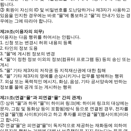
됩니다.
③ 회원이 자신의 ID 및 비밀번호를 도난당하거나 제3자가 사용하고
있음을 인지한 경우에는 바로 “몰”에 통보하고 “몰”의 안내가 있는 경
우에는 그에 따라야 합니다.
제20조(이용자의 의무)
이용자는 다음 행위를 하여서는 안됩니다.
1. 신청 또는 변경시 허위 내용의 등록
2. 타인의 정보 도용
3. “몰”에 게시된 정보의 변경
4. “몰”이 정한 정보 이외의 정보(컴퓨터 프로그램 등) 등의 송신 또는
게시
5. “몰” 기타 제3자의 저작권 등 지적재산권에 대한 침해
6. “몰” 기타 제3자의 명예를 손상시키거나 업무를 방해하는 행위
7. 외설 또는 폭력적인 메시지, 화상, 음성, 기타 공서양속에 반하는
정보를 몰에 공개 또는 게시하는 행위
제21조(연결“몰”과 피연결“몰” 간의 관계)
① 상위 “몰”과 하위 “몰”이 하이퍼 링크(예: 하이퍼 링크의 대상에는
문자, 그림 및 동화상 등이 포함됨)방식 등으로 연결된 경우, 전자를
연결 “몰”(웹 사이트)이라고 하고 후자를 피연결 “몰”(웹사이트)이라
고 합니다.
② 연결“몰”은 피연결“몰”이 독자적으로 제공하는 재화등에 의하여
이용자와 행하는 거래에 대해서 보증책임을 지지 않는다는 뜻을 연