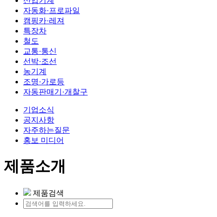
산업기계
자동화·프로파일
캠핑카·레져
특장차
철도
교통·통신
선박·조선
농기계
조명·가로등
자동판매기·개찰구
기업소식
공지사항
자주하는질문
홍보 미디어
제품소개
제품검색