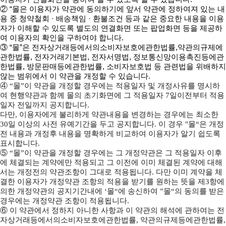
② “몰은 이용자가 약관에 동의하기에 앞서 약관에 정하여져 있는 내
용 중 청약철회 · 배송책임 · 환불조건 등과 같은 중요한 내용을 이용
자가 이해할 수 있도록 별도의 연결화면 또는 팝업화면 등을 제공하
여 이용자의 확인을 구하여야 합니다.
③ “몰”은 전자상거래등에서의소비자보호에관한법률
,약관의규제에
관한법률, 전자거래기본법, 전자서명법, 정보통신망이용촉진등에관
한법률, 방문판매등에관한법률, 소비자보호법 등 관련법을 위배하지
않는 범위에서 이 약관을 개정할 수 있습니다.
④ “몰”이 약관을 개정할 경우에는 적용일자 및 개정사유를 명시하
여 현행약관과 함께 몰의 초기화면에 그 적용일자 7일이전부터 적용
일자 전일까지 공지합니다.
다만, 이용자에게 불리하게 약관내용을 변경하는 경우에는 최소한
30일 이상의 사전 유예기간을 두고 공지합니다. 이 경우 "몰“은 개정
전 내용과 개정후 내용을 명확하게 비교하여 이용자가 알기 쉽도록
표시합니다.
⑤ “몰”이 약관을 개정할 경우에는 그 개정약관은 그 적용일자 이후
에 체결되는 계약에만 적용되고 그 이전에 이미 체결된 계약에 대해
서는 개정전의 약관조항이 그대로 적용됩니다. 다만 이미 계약을 체
결한 이용자가 개정약관 조항의 적용을 받기를 원하는 뜻을 제3항에
의한 개정약관의 공지기간내에 ‘몰“에 송신하여 ”몰“의 동의를 받은
경우에는 개정약관 조항이 적용됩니다.
⑥ 이 약관에서 정하지 아니한 사항과 이 약관의 해석에 관하여는 전
자상거래등에서의소비자보호에관한법률, 약관의규제등에관한법률,