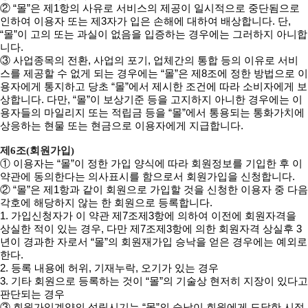
② “몰”은 제1항의 사유로 서비스의 제공이 일시적으로 중단됨으로
인하여 이용자 또는 제3자가 입은 손해에 대하여 배상합니다. 단,
“몰”이 고의 또는 과실이 없음을 입증하는 경우에는 그러하지 아니합
니다.
③ 사업종목의 전환, 사업의 포기, 업체간의 통합 등의 이유로 서비
스를 제공할 수 없게 되는 경우에는 “몰”은 제8조에 정한 방법으로 이
용자에게 통지하고 당초 “몰”에서 제시한 조건에 따라 소비자에게 보
상합니다. 다만, “몰”이 보상기준 등을 고지하지 아니한 경우에는 이
용자들의 마일리지 또는 적립금 등을 “몰”에서 통용되는 통화가치에
상응하는 현물 또는 현금으로 이용자에게 지급합니다.
제6조(회원가입)
① 이용자는 “몰”이 정한 가입 양식에 따라 회원정보를 기입한 후 이
약관에 동의한다는 의사표시를 함으로서 회원가입을 신청합니다.
② “몰”은 제1항과 같이 회원으로 가입할 것을 신청한 이용자 중 다음
각호에 해당하지 않는 한 회원으로 등록합니다.
1. 가입신청자가 이 약관 제7조제3항에 의하여 이전에 회원자격을
상실한 적이 있는 경우, 다만 제7조제3항에 의한 회원자격 상실후 3
년이 경과한 자로서 “몰”의 회원재가입 승낙을 얻은 경우에는 예외로
한다.
2. 등록 내용에 허위, 기재누락, 오기가 있는 경우
3. 기타 회원으로 등록하는 것이 “몰”의 기술상 현저히 지장이 있다고
판단되는 경우
③ 회원가입계약의 성립시기는 “몰”의 승낙이 회원에게 도달한 시점