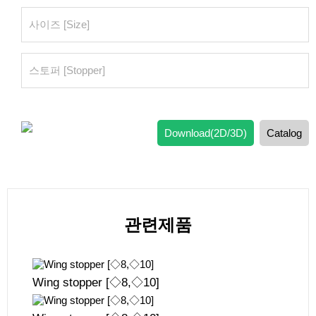
Download(2D/3D)
Catalog
관련제품
Wing stopper [◇8,◇10]